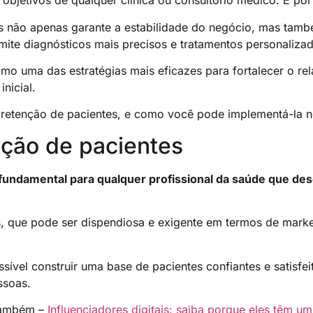
objetivos de qualquer clínica ou consultório médico. E por 
dos não apenas garante a estabilidade do negócio, mas tam
ite diagnósticos mais precisos e tratamentos personaliza
omo uma das estratégias mais eficazes para fortalecer o r
nicial.
 retenção de pacientes, e como você pode implementá-la no
nção de pacientes
 fundamental para qualquer profissional da saúde que des
s, que pode ser dispendiosa e exigente em termos de marke
sível construir uma base de pacientes confiantes e satisfe
ssoas.
 também –
Influenciadores digitais: saiba porque eles têm 