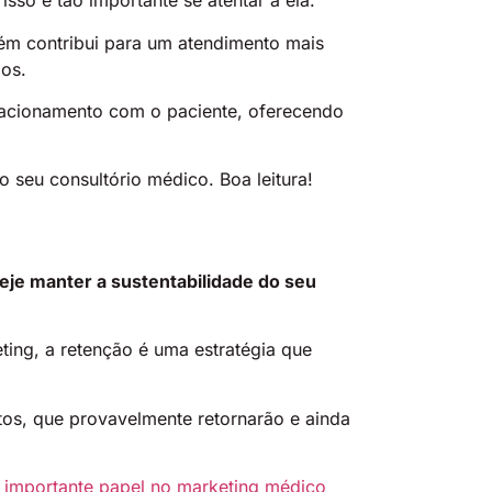
isso é tão importante se atentar a ela.
bém contribui para um atendimento mais
dos.
elacionamento com o paciente, oferecendo
 seu consultório médico. Boa leitura!
eje manter a sustentabilidade do seu
ting, a retenção é uma estratégia que
itos, que provavelmente retornarão e ainda
um importante papel no marketing médico