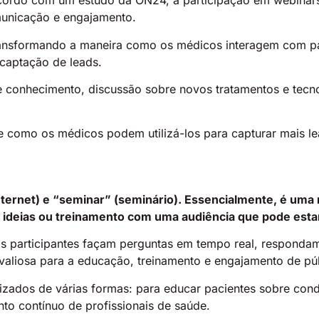
ordo com um estudo da ON24, a participação em webinar
municação e engajamento.
ansformando a maneira como os médicos interagem com pa
captação de leads.
 conhecimento, discussão sobre novos tratamentos e tecn
 como os médicos podem utilizá-los para capturar mais lead
nternet) e “seminar” (seminário). Essencialmente, é uma
ideias ou treinamento com uma audiência que pode estar
 os participantes façam perguntas em tempo real, respond
 valiosa para a educação, treinamento e engajamento de púb
izados de várias formas: para educar pacientes sobre con
nto contínuo de profissionais de saúde.