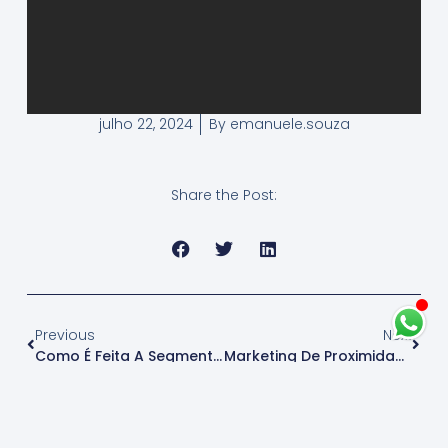
julho 22, 2024
By
emanuele.souza
Share the Post:
Previous
Next
Como É Feita A Segmentação De Mercado Na Área Médica? Entenda!
Marketing De Proximidade: O Futuro Da Comunicação Personalizada Na Área Médica!