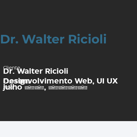
Dr. Walter Ricioli
Cliente
Dr. Walter Ricioli
Desenvolvimento Web
UI UX Design
,
Expertize
julho 22, 2024
Ano